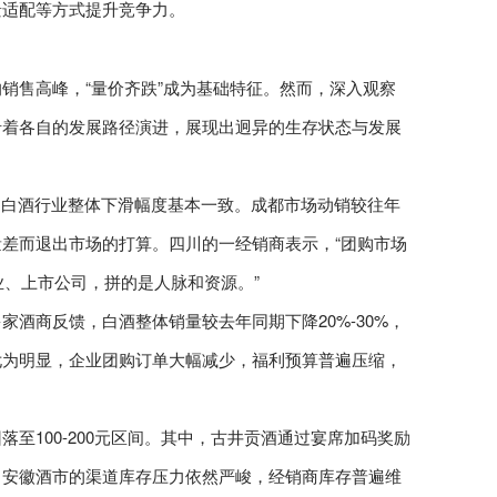
景适配等方式提升竞争力。
销售高峰，“量价齐跌”成为基础特征。然而，深入观察
沿着各自的发展路径演进，展现出迥异的生存状态与发展
国白酒行业整体下滑幅度基本一致。成都市场动销较往年
差而退出市场的打算。四川的一经销商表示，“团购市场
业、上市公司，拼的是人脉和资源。”
酒商反馈，白酒整体销量较去年同期下降20%-30%，
尤为明显，企业团购订单大幅减少，福利预算普遍压缩，
至100-200元区间。其中，古井贡酒通过宴席加码奖励
，安徽酒市的渠道库存压力依然严峻，经销商库存普遍维