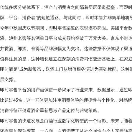
传统多级分销体系下，酒企与消费者之间隔着层层渠道壁垒，而即时
牌—平台—消费者”的短链通路。与此同时，即时零售并非简单地将
今年中秋国庆双节期间，即时零售渠道的表现堪称亮眼。美团平台数
液、泸州老窖等名酒单日平台成交额均突破千万元大关。京东小时达
井贡酒、郎酒、舍得等品牌涨幅尤为突出。这些数据不仅体现了渠
值得注意的是，这种增长建立在深刻的消费习惯变迁基础上。在家庭
即时满足”成为新常态，送酒上门从增值服务演进为基础标配。这种
层支撑。
即时零售平台的用户画像进一步揭示了行业未来。数据显示，通过即时
比超过45%，这一群体更加注重消费体验的便捷性与个性化，对品
消费特征正倒逼酒企重新思考产品定位与营销策略。
即时零售的快速发展是白酒行业数字化转型的一个缩影。未来，随
还有更加深刻变革。一方面，白酒消费正从社交属性向个人享受转