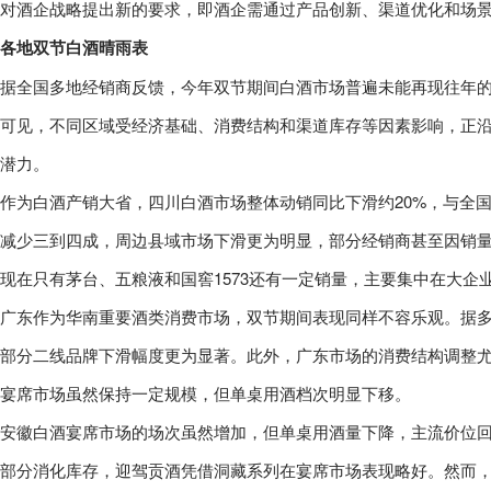
对酒企战略提出新的要求，即酒企需通过产品创新、渠道优化和场
各地双节白酒晴雨表
据全国多地经销商反馈，今年双节期间白酒市场普遍未能再现往年的
可见，不同区域受经济基础、消费结构和渠道库存等因素影响，正
潜力。
作为白酒产销大省，四川白酒市场整体动销同比下滑约20%，与全
减少三到四成，周边县域市场下滑更为明显，部分经销商甚至因销量
现在只有茅台、五粮液和国窖1573还有一定销量，主要集中在大企
广东作为华南重要酒类消费市场，双节期间表现同样不容乐观。据多家
部分二线品牌下滑幅度更为显著。此外，广东市场的消费结构调整
宴席市场虽然保持一定规模，但单桌用酒档次明显下移。
安徽白酒宴席市场的场次虽然增加，但单桌用酒量下降，主流价位回落
部分消化库存，迎驾贡酒凭借洞藏系列在宴席市场表现略好。然而