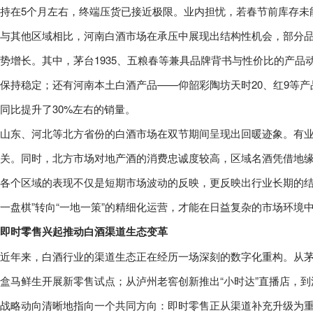
持在5个月左右，终端压货已接近极限。业内担忧，若春节前库存未
与其他区域相比，河南白酒市场在承压中展现出结构性机会，部分
势增长。其中，茅台1935、五粮春等兼具品牌背书与性价比的产
保持稳定；还有河南本土白酒产品——仰韶彩陶坊天时20、红9等
同比提升了30%左右的销量。
山东、河北等北方省份的白酒市场在双节期间呈现出回暖迹象。有
关。同时，北方市场对地产酒的消费忠诚度较高，区域名酒凭借地
各个区域的表现不仅是短期市场波动的反映，更反映出行业长期的结
一盘棋”转向“一地一策”的精细化运营，才能在日益复杂的市场环境
即时零售兴起推动白酒渠道生态变革
近年来，白酒行业的渠道生态正在经历一场深刻的数字化重构。从茅台
盒马鲜生开展新零售试点；从泸州老窖创新推出“小时达”直播店，到洋河
战略动向清晰地指向一个共同方向：即时零售正从渠道补充升级为