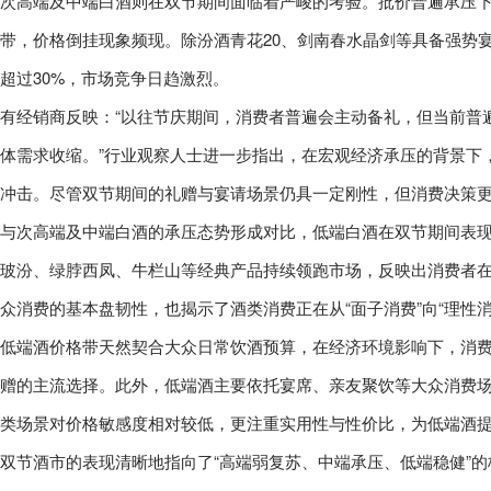
次高端及中端白酒则在双节期间面临着严峻的考验。批价普遍承压下行，
带，价格倒挂现象频现。除汾酒青花20、剑南春水晶剑等具备强势
超过30%，市场竞争日趋激烈。
有经销商反映：“以往节庆期间，消费者普遍会主动备礼，但当前普
体需求收缩。”行业观察人士进一步指出，在宏观经济承压的背景下
冲击。尽管双节期间的礼赠与宴请场景仍具一定刚性，但消费决策
与次高端及中端白酒的承压态势形成对比，低端白酒在双节期间表
玻汾、绿脖西凤、牛栏山等经典产品持续领跑市场，反映出消费者
众消费的基本盘韧性，也揭示了酒类消费正在从“面子消费”向“理性消
低端酒价格带天然契合大众日常饮酒预算，在经济环境影响下，消
赠的主流选择。此外，低端酒主要依托宴席、亲友聚饮等大众消费
类场景对价格敏感度相对较低，更注重实用性与性价比，为低端酒
双节酒市的表现清晰地指向了“高端弱复苏、中端承压、低端稳健”