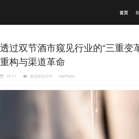
首页
透过双节酒市窥见行业的“三重变
重构与渠道革命
10-11
食品评论日刊
HaiPress