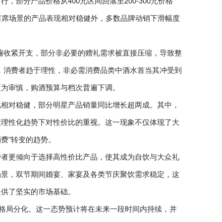
部分产品价格从400元区间回落至200-300元价格
宴席场景的产品表现相对稳健外，多数品牌动销下滑幅度
遍收紧开支，部分非必要的赠礼需求被直接压缩，导致整
，消费者趋于理性，非必需消费品类中酒水首当其冲受到
更为审慎，购酒预算与档次普遍下调。
现相对稳健，部分明星产品销量同比增长超两成。其中，
在理性化趋势下对性价比的重视。这一现象不仅体现了大
费”转变的趋势。
费者更倾向于选择高性价比产品，使其成为自饮与大众礼
场景，双节期间婚宴、家宴及各类节庆聚饮需求稳定，这
提供了坚实的市场基础。
的格局分化。这一态势预计将在未来一段时间内持续，并