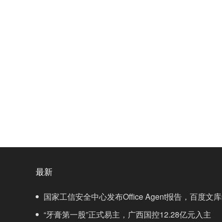
最新
国家工信安全中心发布Office Agent报告，百度
“牙膏第一股”正式易主，广西国控12.28亿元入主