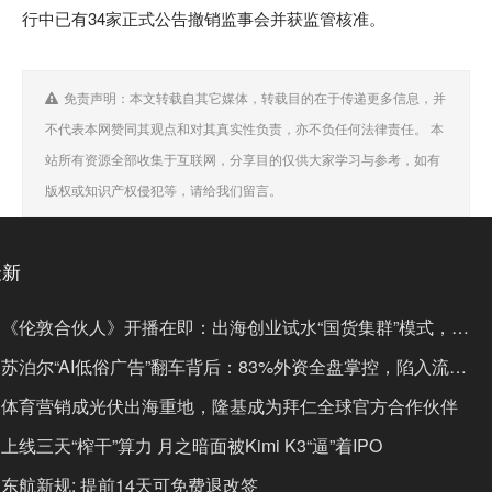
行中已有34家正式公告撤销监事会并获监管核准。
免责声明：本文转载自其它媒体，转载目的在于传递更多信息，并
不代表本网赞同其观点和对其真实性负责，亦不负任何法律责任。 本
站所有资源全部收集于互联网，分享目的仅供大家学习与参考，如有
版权或知识产权侵犯等，请给我们留言。
最新
《伦敦合伙人》开播在即：出海创业试水“国货集群”模式，带
动入境消费反向种草
苏泊尔“AI低俗广告”翻车背后：83%外资全盘掌控，陷入流量
内卷、质量频发的负循环
体育营销成光伏出海重地，隆基成为拜仁全球官方合作伙伴
上线三天“榨干”算力 月之暗面被Kimi K3“逼”着IPO
东航新规: 提前14天可免费退改签