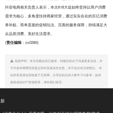
抖音电商相关负责人表示，本次618大促始终坚持以用户消费
需求为核心，多角度扶持商家经营，通过实实在在的百亿消费
券补贴、简单直接的促销玩法、完善的服务保障，持续满足大
众品质消费、美好生活需求。
(
责任编辑
：zx0280)
免责声明：本文转载自其它媒体，转载目的在于传递更多信息，并
不代表本网赞同其观点和对其真实性负责，亦不负任何法律责任。 本
站所有资源全部收集于互联网，分享目的仅供大家学习与参考，如有
版权或知识产权侵犯等，请给我们留言。
最新