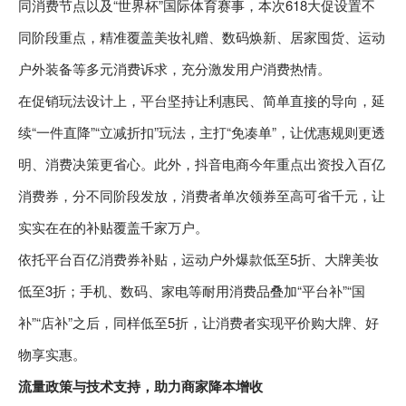
同消费节点以及“世界杯”国际体育赛事，本次618大促设置不
同阶段重点，精准覆盖美妆礼赠、数码焕新、居家囤货、运动
户外装备等多元消费诉求，充分激发用户消费热情。
在促销玩法设计上，平台坚持让利惠民、简单直接的导向，延
续“一件直降”“立减折扣”玩法，主打“免凑单”，让优惠规则更透
明、消费决策更省心。此外，抖音电商今年重点出资投入百亿
消费券，分不同阶段发放，消费者单次领券至高可省千元，让
实实在在的补贴覆盖千家万户。
依托平台百亿消费券补贴，运动户外爆款低至5折、大牌美妆
低至3折；手机、数码、家电等耐用消费品叠加“平台补”“国
补”“店补”之后，同样低至5折，让消费者实现平价购大牌、好
物享实惠。
流量政策与技术支持，助力商家降本增收