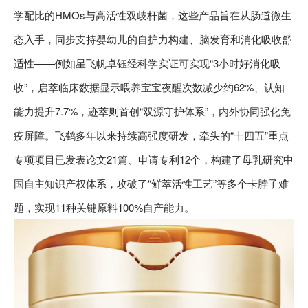
学配比的HMOs与高活性双歧杆菌，这些产品旨在从肠道微生
态入手，同步支持婴幼儿的自护力构建、脑发育和消化吸收舒
适性——例如星飞帆卓钰经科学实证可实现“3小时好消化吸
收”，启萃临床数据显示喂养宝宝夜醒次数减少约62%、认知
能力提升7.7%，迹萃则首创“双源守护体系”，内外协同强化免
疫屏障。飞鹤多年以来持续高强度研发，牵头的“十四五”重点
专项项目已发表论文21篇、申请专利12个，构建了母乳研究中
国自主知识产权体系，攻破了“鲜萃活性工艺”等多个卡脖子难
题，实现11种关键原料100%自产能力。