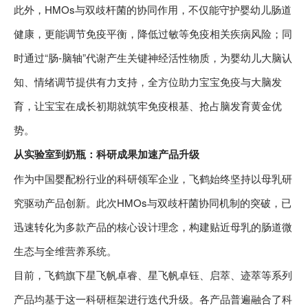
此外，HMOs与双歧杆菌的协同作用，不仅能守护婴幼儿肠道
健康，更能调节免疫平衡，降低过敏等免疫相关疾病风险；同
时通过“肠-脑轴”代谢产生关键神经活性物质，为婴幼儿大脑认
知、情绪调节提供有力支持，全方位助力宝宝免疫与大脑发
育，让宝宝在成长初期就筑牢免疫根基、抢占脑发育黄金优
势。
从实验室到奶瓶：科研成果加速产品升级
作为中国婴配粉行业的科研领军企业，飞鹤始终坚持以母乳研
究驱动产品创新。此次HMOs与双歧杆菌协同机制的突破，已
迅速转化为多款产品的核心设计理念，构建贴近母乳的肠道微
生态与全维营养系统。
目前，飞鹤旗下星飞帆卓睿、星飞帆卓钰、启萃、迹萃等系列
产品均基于这一科研框架进行迭代升级。各产品普遍融合了科