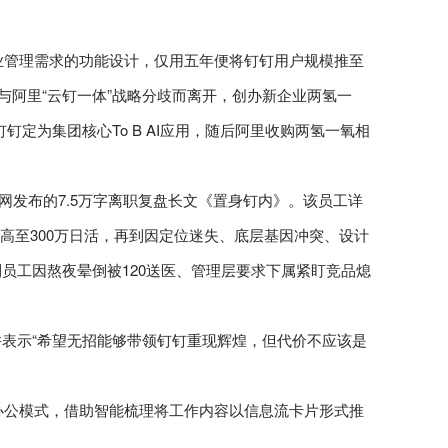
企业管理需求的功能设计，仅用五年便将钉钉用户规模推至
因与阿里“云钉一体”战略分歧而离开，创办新企业两氢一
钉定为集团核心To B AI应用，随后阿里收购两氢一氧相
网发布的7.5万字离职复盘长文《置身钉内》。该员工详
、冲高至300万日活，再到因定位迷失、底层基因冲突、设计
员工因熬夜晕倒被120送医、管理层要求下属紧盯竞品熄
并表示“希望无招能够带领钉钉重现辉煌，但代价不应该是
AI办公模式，借助智能梳理将工作内容以信息流卡片形式推