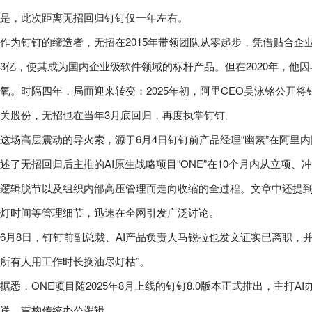
是，此次距离无招回归钉钉仅一年左右。
作为钉钉的缔造者，无招在2015年带领团队从零起步，凭借贴合
3亿，使其成为国内企业级软件领域的标杆产品。但在2020年，他
氧。时隔四年，局面迎来转变：2025年初，阿里CEO吴泳铭公开将钉
关股份，无招也在当年3月底回归，再度执掌钉钉。
这场高层震动的导火索，源于6月4日钉钉前产品经理“幽素”在阿里内
述了无招回归后主推的AI原生战略项目“ONE”在10个月内从立项
逻辑脱节以及组织内部高压管理而走向收缩的全过程。文章中还提到
灯时间等管理细节，迅速在全网引发广泛讨论。
6月8日，钉钉前副总裁、AI产品负责人马锐拉也发文证实已离职，
所有人用工作时长换油尽灯枯”。
据悉，ONE项目随2025年8月上线的钉钉8.0版本正式推出，主打
送，重构传统办公逻辑。