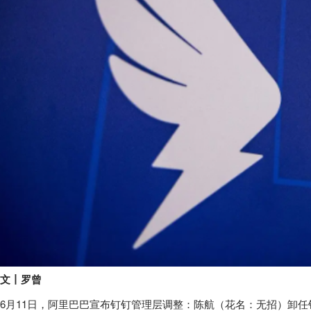
文丨罗曾
6月11日，阿里巴巴宣布钉钉管理层调整：陈航（花名：无招）卸任钉