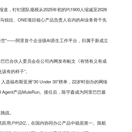
，钉钉团队规模从2025年初的约1900人缩减至2026
总裁马锐拉、ONE项目核心产品负责人在内的AI业务骨干先
悟空”——阿里首个企业级AI原生工作平台，归属于新成立
里巴巴合伙人委员会在公司内网发布帖文《有情有义有成
化该有的样子”。
布斯亚洲“30 Under 30”榜单，22岁时创办的网络
Agent产品MuleRun。接任后，陈宇森成为阿里巴巴最
层挑战。
年月活跃用户约2亿，在国内协同办公产品中稳居第一。陈航