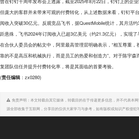
曾在钉钉十周年发布会上透露，截至2025年8月22日，钉钉上的企业
但庞大的客群并未带来可观的付费转化，从上述数据来看，钉钉平台付
阅收入突破30亿元。反观竞品飞书，据QuestMobile统计，其月活
距悬殊，飞书2024年订阅收入已超3亿美元（约21.3亿元），实现
在合伙人委员会的帖文中，阿里最高管理层明确表示，“相互尊重，视
靠的不是高压和机械执行，而是员工的热爱和创造力”。对于陈宇森
复团队信任并提升付费转化率，将是其面临的首要考验。
(
责任编辑
：zx0280)
免责声明：本文转载自其它媒体，转载目的在于传递更多信息，并不代表本网
源全部收集于互联网，分享目的仅供大家学习与参考，如有版权或知识产权侵犯