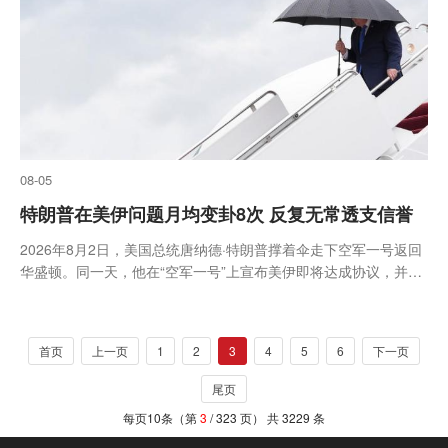
无大碍...
08-05
特朗普在美伊问题月均变卦8次 反复无常透支信誉
2026年8月2日，美国总统唐纳德·特朗普撑着伞走下空军一号返回
华盛顿。同一天，他在“空军一号”上宣布美伊即将达成协议，并称
双方将于次日重启谈判。然而就在前一天，他还高调扬言要对伊朗
发动“迄今最猛烈的轰炸”
首页
上一页
1
2
3
4
5
6
下一页
尾页
每页10条（第
3
/ 323 页） 共 3229 条