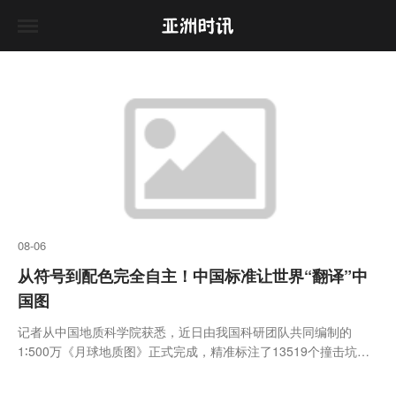
08-06
从符号到配色完全自主！中国标准让世界“翻译”中
国图
记者从中国地质科学院获悉，近日由我国科研团队共同编制的
1∶500万《月球地质图》正式完成，精准标注了13519个撞击坑、
81个撞击盆地、14类构造、17种岩石类型。这是继2024年我国发
布全球首张1∶250万全月地质图后，对